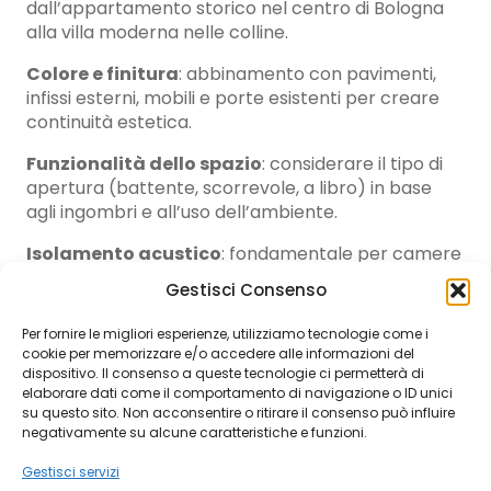
dall’appartamento storico nel centro di Bologna
alla villa moderna nelle colline.
Colore e finitura
: abbinamento con pavimenti,
infissi esterni, mobili e porte esistenti per creare
continuità estetica.
Funzionalità dello spazio
: considerare il tipo di
apertura (battente, scorrevole, a libro) in base
agli ingombri e all’uso dell’ambiente.
Isolamento acustico
: fondamentale per camere
da letto, studi e ambienti che richiedono privacy.
Gestisci Consenso
Porte con pannelli fonoassorbenti garantiscono
abbattimento sonoro superiore.
Per fornire le migliori esperienze, utilizziamo tecnologie come i
cookie per memorizzare e/o accedere alle informazioni del
Resistenza all’umidità
: per bagni e cucine
dispositivo. Il consenso a queste tecnologie ci permetterà di
scegliere materiali idrorepellenti e finiture
elaborare dati come il comportamento di navigazione o ID unici
resistenti al vapore.
su questo sito. Non acconsentire o ritirare il consenso può influire
negativamente su alcune caratteristiche e funzioni.
Tipo di cerniere
: cerniere a scomparsa per design
Gestisci servizi
minimale o tradizionali, con possibilità di chiusura